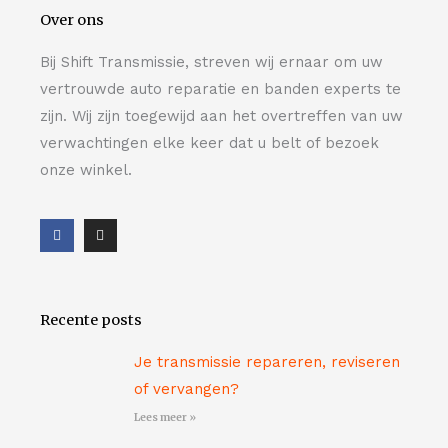
Over ons
Bij Shift Transmissie, streven wij ernaar om uw
vertrouwde auto reparatie en banden experts te
zijn. Wij zijn toegewijd aan het overtreffen van uw
verwachtingen elke keer dat u belt of bezoek
onze winkel.
F
I
a
n
c
s
e
t
b
a
o
g
o
r
Recente posts
k
a
-
m
f
Je transmissie repareren, reviseren
of vervangen?
Lees meer »