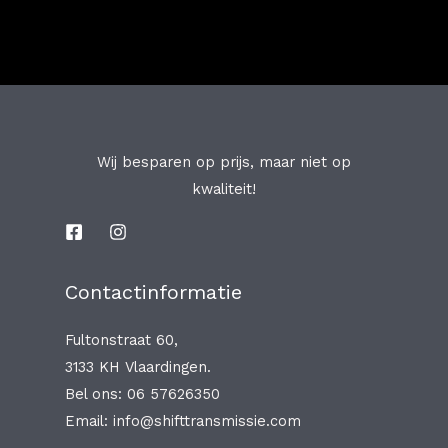
Wij besparen op prijs, maar niet op
kwaliteit!
Contactinformatie
Fultonstraat 60,
3133 KH Vlaardingen.
Bel ons: 06 57626350
Email: info@shifttransmissie.com